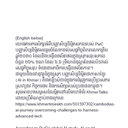
{English below}
យោងតាមការសិក្សាអំពីបញ្ញាសិប្បនិម្មិតសកលរបស់ PwC
បញ្ញាសិប្បនិម្មិតអាចរួមចំណែកដល់សេដ្ឋកិច្ចពិភពលោកត្រឹម
ឆ្នាំ២០៣០ ដែលនឹងបង្កើនផលិតផលក្នុងស្រុកសរុបសកល
ចំនួន ២៦% ខណៈដែល ៦,៦ ទ្រីលានដុល្លារនៃផលប៉ះពាល់
សេដ្ឋកិច្ចសរុប ទំនងជាមកពីការបង្កើនផលិតភាព។
ជាមួយនឹងនវានុវត្តន៍ក្នុងស្រុក បញ្ញាសិប្បនិម្មិតជាភាសាខ្មែរ
(AI in Khmer) គឺជាគន្លឹះសំខាន់ក្នុងការជំរុញការប្រើប្រាស់ការ
ស្រាវជ្រាវ កិច្ចការងារ និងការសិក្សារបស់ប្រជាជនកម្ពុជា។
សូមអានបទសម្ភាសន៍លម្អិតនៅលើគេហទំព័រ KhmerTalks
ដោយប្រើតំណភ្ជាប់ខាងក្រោម៖
https://www.khmertimeskh.com/501597302/cambodias-
ai-journey-overcoming-challenges-to-harness-
advanced-tech