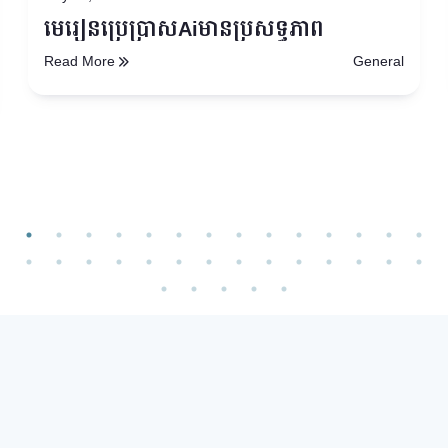
មេរៀនប្រើប្រាស់Aiមានប្រសិទ្ធភាព
Read More
General